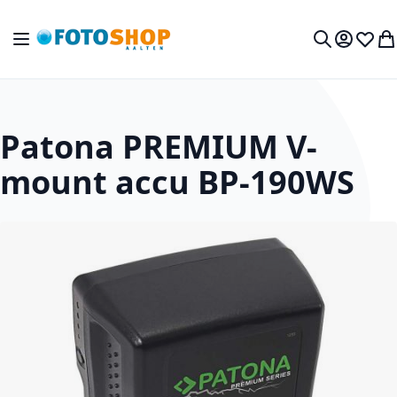
Ga naar de inhoud
Toggle Nav
Mijn acc
Verlan
Wi
Zoek
Patona PREMIUM V-
mount accu BP-190WS