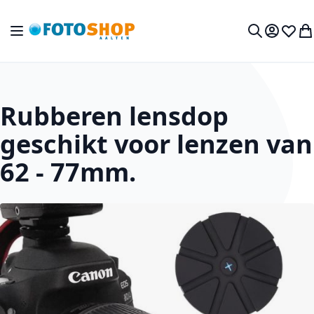
Ga naar de inhoud
Toggle Nav
Mijn acc
Verlan
Wi
Zoek
Rubberen lensdop
geschikt voor lenzen van
62 - 77mm.