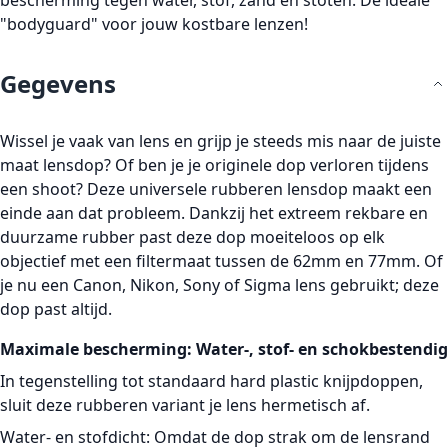
bescherming tegen water, stof, zand en stoten. De ideale
"bodyguard" voor jouw kostbare lenzen!
Gegevens
Wissel je vaak van lens en grijp je steeds mis naar de juiste
maat lensdop? Of ben je je originele dop verloren tijdens
een shoot? Deze universele rubberen lensdop maakt een
einde aan dat probleem. Dankzij het extreem rekbare en
duurzame rubber past deze dop moeiteloos op elk
objectief met een filtermaat tussen de
62mm en 77mm
. Of
je nu een Canon, Nikon, Sony of Sigma lens gebruikt; deze
dop past altijd.
Maximale bescherming: Water-, stof- en schokbestendig
In tegenstelling tot standaard hard plastic knijpdoppen,
sluit deze rubberen variant je lens
hermetisch
af.
Water- en stofdicht:
Omdat de dop strak om de lensrand