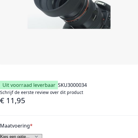
Uit voorraad leverbaar
SKU
3000034
Schrijf de eerste review over dit product
€ 11,95
Vanaf
Maatvoering