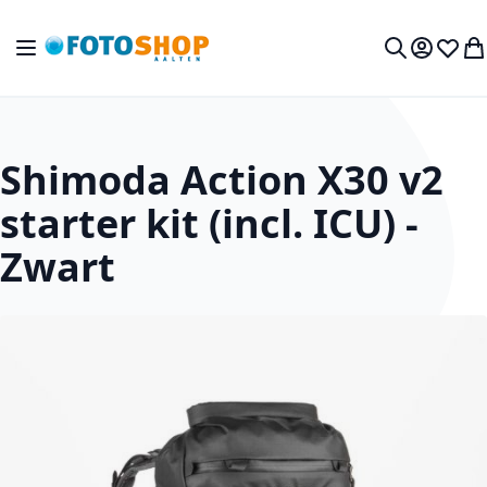
Ga naar de inhoud
Toggle Nav
Mijn acc
Verlan
Wi
Zoek
Shimoda Action X30 v2
starter kit (incl. ICU) -
Zwart