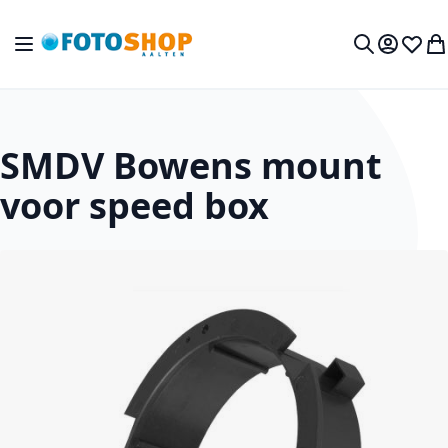
Ga naar de inhoud
Toggle Nav
Mijn acc
Verlan
Wi
Zoek
SMDV Bowens mount
voor speed box