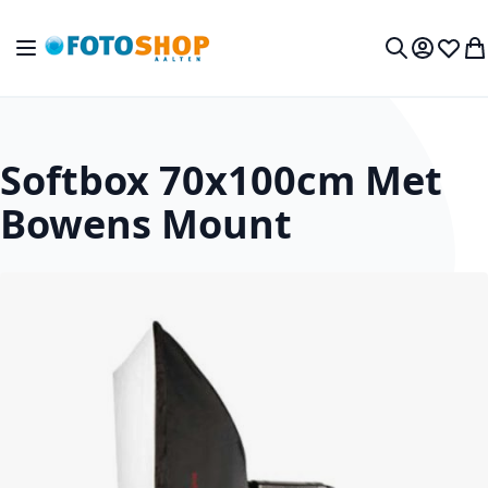
Ga naar de inhoud
Toggle Nav
Mijn acc
Verlan
Wi
Zoek
Softbox 70x100cm Met
Bowens Mount