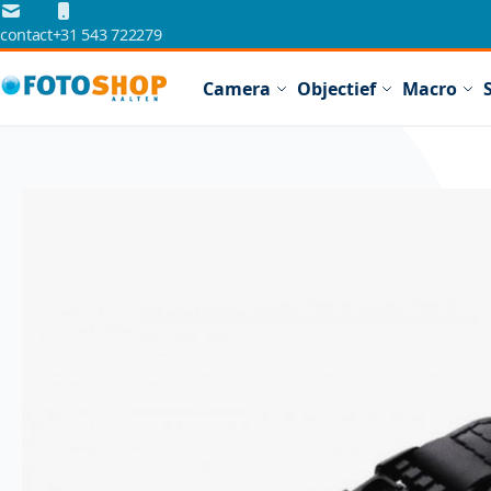
Ga naar de inhoud
contact
+31 543 722279
Camera
Objectief
Macro