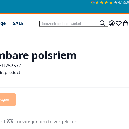
★★★★★
★★★★★
4,1
/5,0
Zoek
ige
SALE
Zoek
Mijn acc
Verlan
Wi
mbare polsriem
KU
252577
dit product
wagen
jst
Toevoegen om te vergelijken