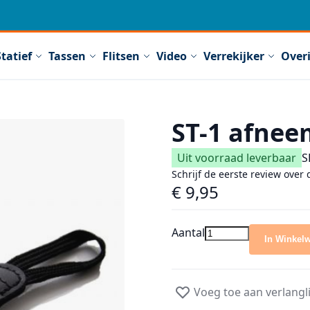
Statief
Tassen
Flitsen
Video
Verrekijker
Over
ST-1 afnee
Uit voorraad leverbaar
S
Schrijf de eerste review over 
€ 9,95
Aantal
In Winkel
Voeg toe aan verlangli