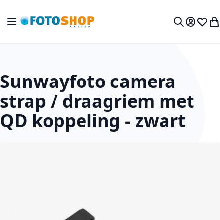
Ga naar de inhoud
Toggle Nav
Mijn acc
Verlan
Wi
Zoek
Sunwayfoto camera
strap / draagriem met
QD koppeling - zwart