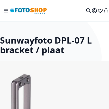
Ga naar de inhoud
Toggle Nav
Mijn acc
Verlan
Wi
Zoek
Sunwayfoto DPL-07 L
bracket / plaat