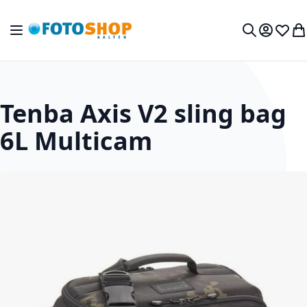
Ga naar de inhoud
Toggle Nav
Mijn acc
Verlan
Wi
Zoek
Tenba Axis V2 sling bag
6L Multicam