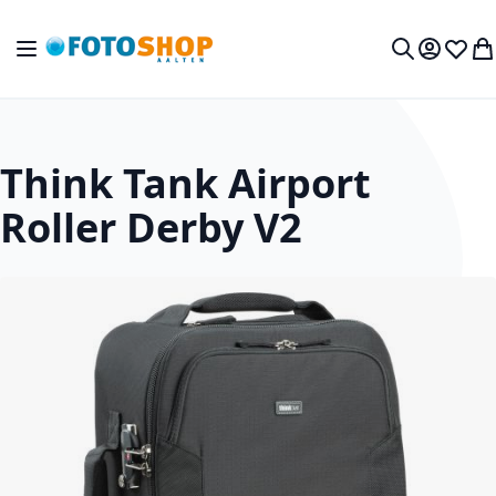
Ga naar de inhoud
Toggle Nav
Mijn acc
Verlan
Wi
Zoek
Think Tank Airport
Roller Derby V2