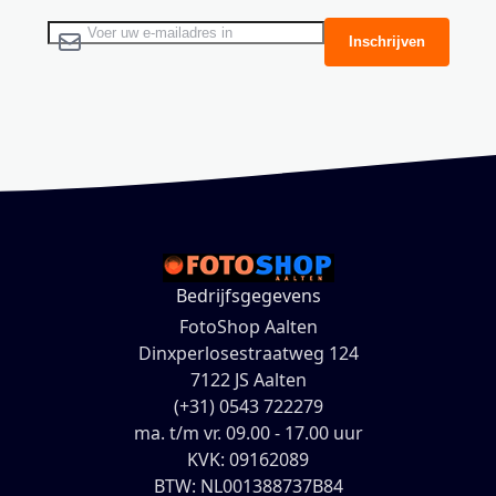
Abonneer u op onze nieuwsbrief
Inschrijven
Bedrijfsgegevens
FotoShop Aalten
Dinxperlosestraatweg 124
7122 JS Aalten
(+31) 0543 722279
ma. t/m vr. 09.00 - 17.00 uur
KVK: 09162089
BTW: NL001388737B84