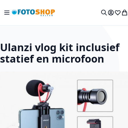
Ga naar de inhoud
Toggle Nav
Mijn acc
Verlan
Wi
Zoek
Ulanzi vlog kit inclusief
statief en microfoon