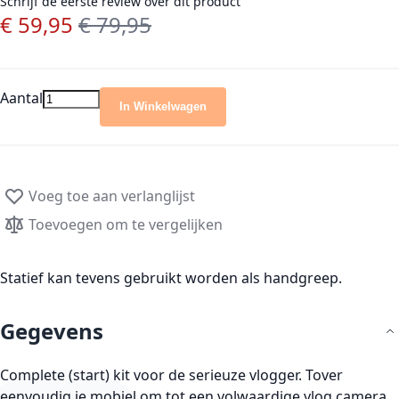
Schrijf de eerste review over dit product
€ 59,95
€ 79,95
Speciale prijs
Normale prijs
Aantal
In Winkelwagen
Voeg toe aan verlanglijst
Toevoegen om te vergelijken
Statief kan tevens gebruikt worden als handgreep.
Gegevens
Complete (start) kit voor de serieuze vlogger. Tover
eenvoudig je mobiel om tot een volwaardige vlog camera.