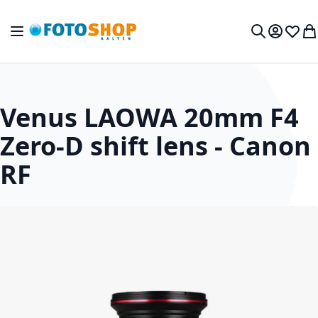
Ga naar de inhoud
Toggle Nav
Mijn acc
Verlan
Wi
Zoek
Venus LAOWA 20mm F4
Zero-D shift lens - Canon
RF