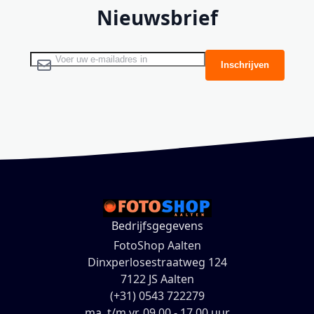
Nieuwsbrief
Abonneer u op onze nieuwsbrief
Inschrijven
Bedrijfsgegevens
FotoShop Aalten
Dinxperlosestraatweg 124
7122 JS Aalten
(+31) 0543 722279
ma. t/m vr. 09.00 - 17.00 uur