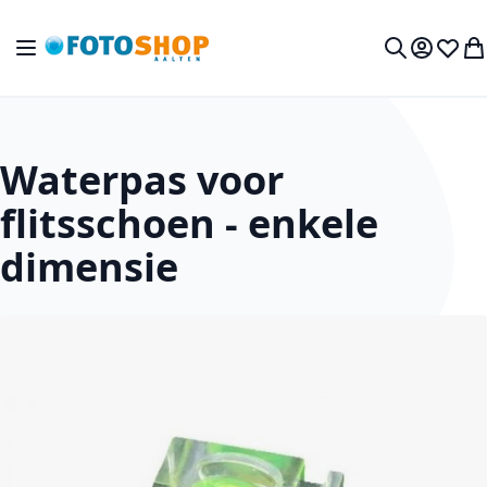
Ga naar de inhoud
Toggle Nav
Mijn acc
Verlan
Wi
Zoek
Waterpas voor
flitsschoen - enkele
dimensie