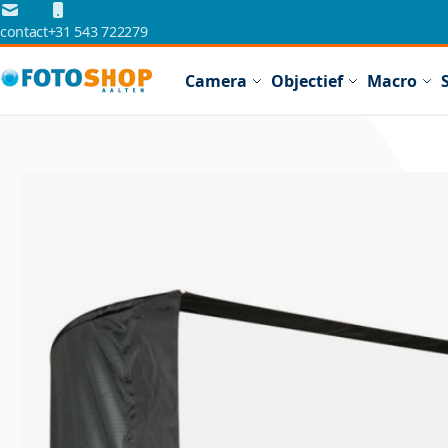
Ga naar de inhoud
contact
+31 543 722279
Camera
Objectief
Macro