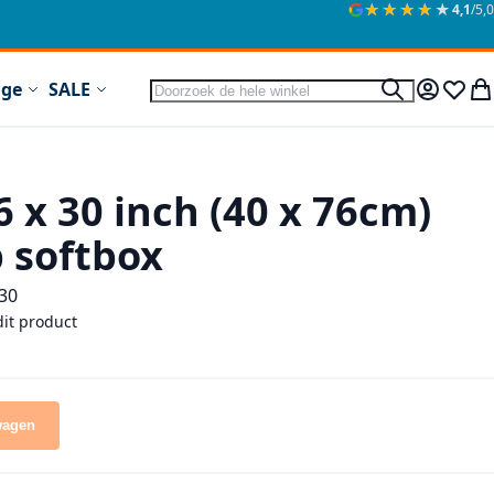
★★★★★
★★★★★
4,1
/5,0
Zoek
ige
SALE
Zoek
Mijn acc
Verlan
Wi
 x 30 inch (40 x 76cm)
p softbox
30
dit product
wagen