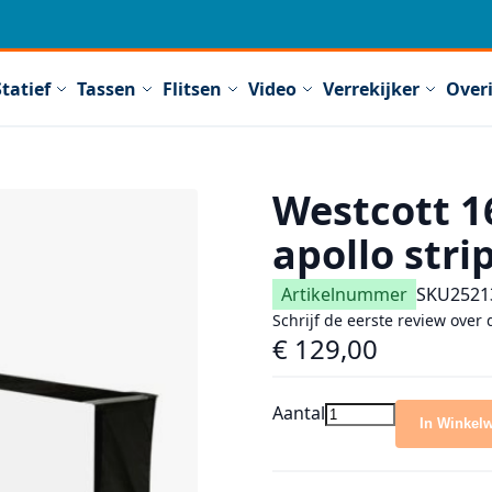
Statief
Tassen
Flitsen
Video
Verrekijker
Over
Westcott 16
apollo stri
Artikelnummer
SKU
2521
Schrijf de eerste review over 
€ 129,00
Aantal
In Winkel