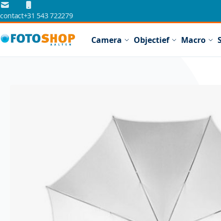
Ga naar de inhoud
contact
+31 543 722279
Camera
Objectief
Macro