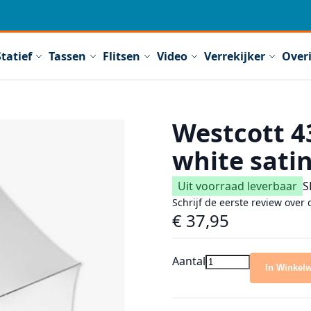
Statief
Tassen
Flitsen
Video
Verrekijker
Over
Westcott 4
white sati
Uit voorraad leverbaar
S
Schrijf de eerste review over 
€ 37,95
Aantal
In Winkel