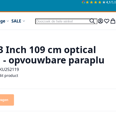
★★★★★
★★★★★
4,1
/5,0
Zoek
ige
SALE
Zoek
Mijn acc
Verlan
Wi
3 Inch 109 cm optical
n - opvouwbare paraplu
KU
252119
dit product
wagen