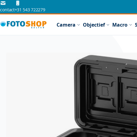
Ga naar de inhoud
contact
+31 543 722279
Camera
Objectief
Macro