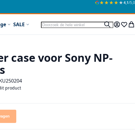
★★★★★
★★★★★
4,1
/5,0
Zoek
ige
SALE
Zoek
Mijn acc
Verlan
Wi
er case voor Sony NP-
s
KU
250204
dit product
wagen