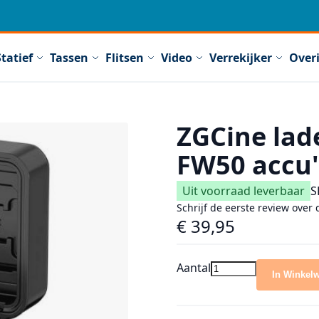
Statief
Tassen
Flitsen
Video
Verrekijker
Over
ZGCine lad
FW50 accu'
Uit voorraad leverbaar
S
Schrijf de eerste review over 
€ 39,95
Aantal
In Winkel