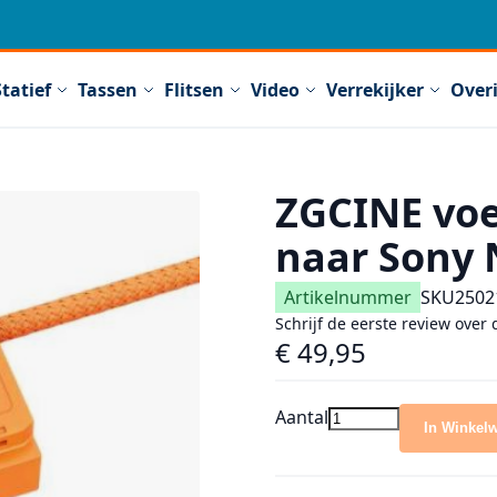
Statief
Tassen
Flitsen
Video
Verrekijker
Over
ZGCINE voe
naar Sony 
Artikelnummer
SKU
2502
Schrijf de eerste review over 
€ 49,95
Aantal
In Winkel