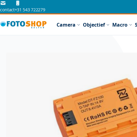
Ga naar de inhoud
contact
+31 543 722279
Camera
Objectief
Macro