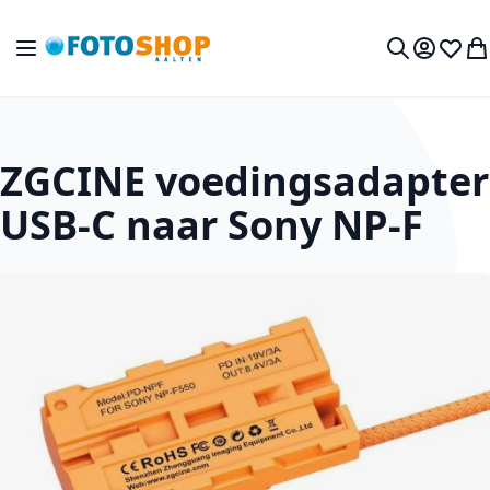
Ga naar de inhoud
Toggle Nav
Mijn acc
Verlan
Wi
Zoek
ZGCINE voedingsadapter
USB-C naar Sony NP-F