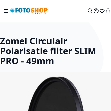
Ga naar de inhoud
Toggle Nav
Mijn acc
Verlan
Wi
Zoek
Zomei Circulair
Polarisatie filter SLIM
PRO - 49mm