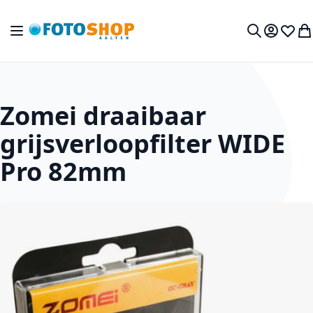
Ga naar de inhoud
Toggle Nav
Mijn acc
Verlan
Wi
Zoek
Zomei draaibaar
grijsverloopfilter WIDE
Pro 82mm