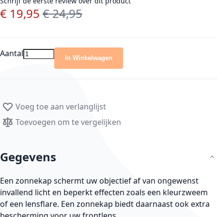
Schrijf de eerste review over dit product
€ 19,95
€ 24,95
Speciale prijs
Normale prijs
Aantal
In Winkelwagen
Voeg toe aan verlanglijst
Toevoegen om te vergelijken
Gegevens
Een zonnekap schermt uw objectief af van ongewenst
invallend licht en beperkt effecten zoals een kleurzweem
of een lensflare. Een zonnekap biedt daarnaast ook extra
bescherming voor uw frontlens.