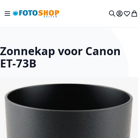
Ga naar de inhoud
Toggle Nav
Mijn acc
Verlan
Wi
Zoek
Zonnekap voor Canon
ET-73B