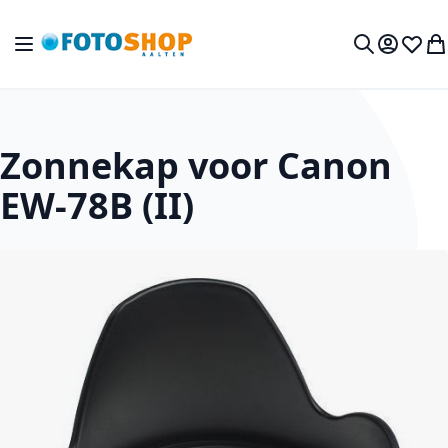
Ga naar de inhoud
Toggle Nav
Mijn acc
Verlan
Wi
Zoek
Zonnekap voor Canon
EW-78B (II)