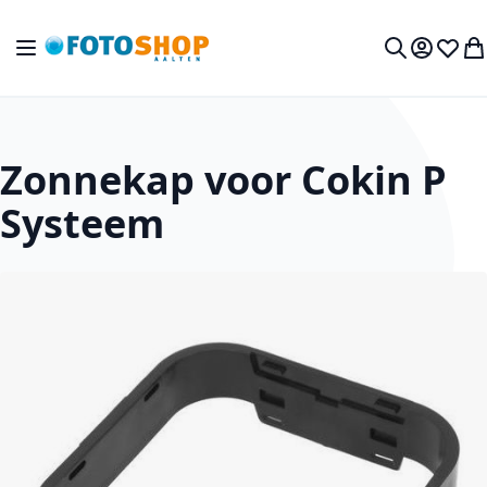
Ga naar de inhoud
Toggle Nav
Mijn acc
Verlan
Wi
Zoek
Zonnekap voor Cokin P
Systeem