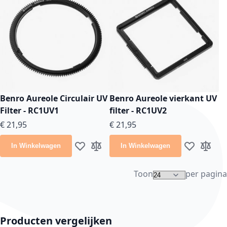
Benro Aureole Circulair UV
Benro Aureole vierkant UV
Filter - RC1UV1
filter - RC1UV2
€ 21,95
€ 21,95
In Winkelwagen
In Winkelwagen
Voeg toe aan verlanglijst
Toevoegen om te vergelijken
Voeg toe aan
Toevoeg
Toon
per pagina
Producten vergelijken