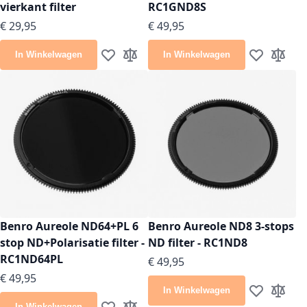
vierkant filter
RC1GND8S
€ 29,95
€ 49,95
In Winkelwagen
In Winkelwagen
Voeg toe aan verlanglijst
Toevoegen om te vergelijken
Voeg toe aan
Toevoeg
Benro Aureole ND64+PL 6
Benro Aureole ND8 3-stops
stop ND+Polarisatie filter -
ND filter - RC1ND8
RC1ND64PL
€ 49,95
€ 49,95
In Winkelwagen
Voeg toe aan
Toevoeg
In Winkelwagen