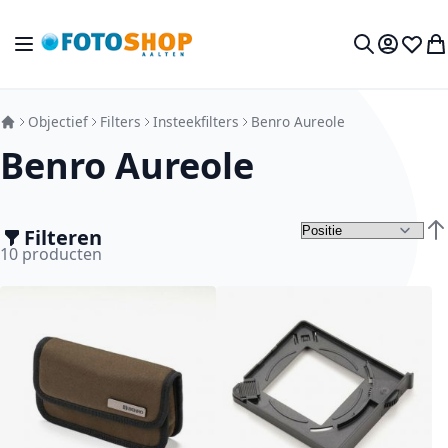
Ga naar de inhoud
Toggle Nav
Mijn acc
Verlan
Wi
Zoek
Objectief
Filters
Insteekfilters
Benro Aureole
Benro Aureole
Filteren
Van
10
producten