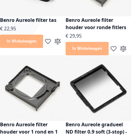
Benro Aureole filter tas
Benro Aureole filter
houder voor ronde fitlers
€ 22,95
€ 29,95
In Winkelwagen
Voeg toe aan verlanglijst
Toevoegen om te vergelijken
In Winkelwagen
Voeg toe aan
Toevoeg
Benro Aureole filter
Benro Aureole gradueel
houder voor 1 rond en 1
ND filter 0.9 soft (3-stop) -