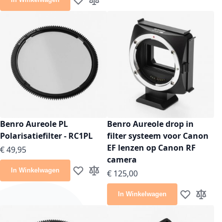
Voeg toe aan verlanglijst
Toevoegen om te vergelijken
Benro Aureole PL
Benro Aureole drop in
Polarisatiefilter - RC1PL
filter systeem voor Canon
EF lenzen op Canon RF
€ 49,95
camera
In Winkelwagen
€ 125,00
Voeg toe aan verlanglijst
Toevoegen om te vergelijken
In Winkelwagen
Voeg toe aan
Toevoeg